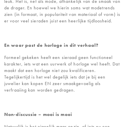
leuk. Het is, net als mode, afhankelijk van de smaak van
de drager. En hoewel we hierin soms wat modetrends
zien (in formaat, in populariteit van materiaal of vorm) is
er voor veel sieraden juist een heerlijke tijdloosheid.
En waar past de horloge in dit verhaal?
Formeel gekeken heeft een sieraad geen functioneel
karakter, iets wat een uurwerk of horloge wel heeft. Dat
maakt dat een horloge niet zou kwalificeren.
Tegelijkertijd is het wel degelijk iets dat je bij een
juwelier kan kopen EN zeer smaakgevoelig als
verfraaiing kan worden gedragen.
Non-discussie – mooi is mooi
Natuurlijk is het eigenlijk maar onzin, of iets nu een