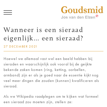
J
Wanneer is een sieraad
COLLECTIE
eigenlijk… een sieraad?
JOS VAN DEN ELZEN
27 DECEMBER 2021
GEDENKSIERADEN
Hoewel we allemaal vast wel een beeld hebben bij
sieraden en waarschijnlijk ook vooral bij de geijkte
bekende zaken komen (ring, ketting, oorbellen,
TROUWRINGEN
armband) zijn er als je goed naar de essentie kijkt nog
veel meer dingen die zouden (kunnen) kwalificeren als
MAXIMA
sieraad.
Als we Wikipedia raadplegen om te kijken wat formeel
NIEUWS / BLOG
een sieraad zou moeten zijn, stellen ze: