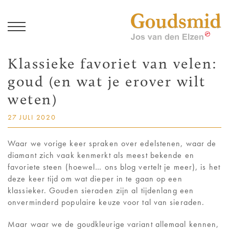
J
Klassieke favoriet van velen:
COLLECTIE
goud (en wat je erover wilt
JOS VAN DEN ELZEN
weten)
27 JULI 2020
GEDENKSIERADEN
Waar we vorige keer spraken over edelstenen, waar de
TROUWRINGEN
diamant zich vaak kenmerkt als meest bekende en
favoriete steen (hoewel… ons blog vertelt je meer), is het
MAXIMA
deze keer tijd om wat dieper in te gaan op een
klassieker. Gouden sieraden zijn al tijdenlang een
onverminderd populaire keuze voor tal van sieraden.
NIEUWS / BLOG
Maar waar we de goudkleurige variant allemaal kennen,