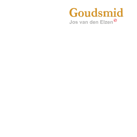
Jos v