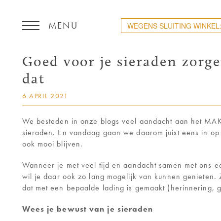
WEGENS SLUITING WINKEL:
Goed voor je sieraden zorge
COLLECTIE
dat
JOS VAN DEN ELZEN
6 APRIL 2021
GEDENKSIERADEN
We besteden in onze blogs veel aandacht aan het M
sieraden. En vandaag gaan we daarom juist eens in op 
ook mooi blijven.
TROUWRINGEN
Wanneer je met veel tijd en aandacht samen met ons e
MAXIMA
wil je daar ook zo lang mogelijk van kunnen genieten. 
dat met een bepaalde lading is gemaakt (herinnering, g
NIEUWS / BLOG
Wees je bewust van je sieraden