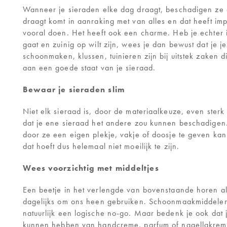
CONTACT
Wanneer je sieraden elke dag draagt, beschadigen ze al
draagt komt in aanraking met van alles en dat heeft impa
vooral doen. Het heeft ook een charme. Heb je echter ie
gaat en zuinig op wilt zijn, wees je dan bewust dat je j
schoonmaken, klussen, tuinieren zijn bij uitstek zaken d
aan een goede staat van je sieraad.
Bewaar je sieraden slim
Niet elk sieraad is, door de materiaalkeuze, even sterk
dat je ene sieraad het andere zou kunnen beschadigen
door ze een eigen plekje, vakje of doosje te geven kan
dat hoeft dus helemaal niet moeilijk te zijn.
Wees voorzichtig met middeltjes
Een beetje in het verlengde van bovenstaande horen all
dagelijks om ons heen gebruiken. Schoonmaakmiddelen,
natuurlijk een logische no-go. Maar bedenk je ook dat 
kunnen hebben van handcreme, parfum of nagellakremo