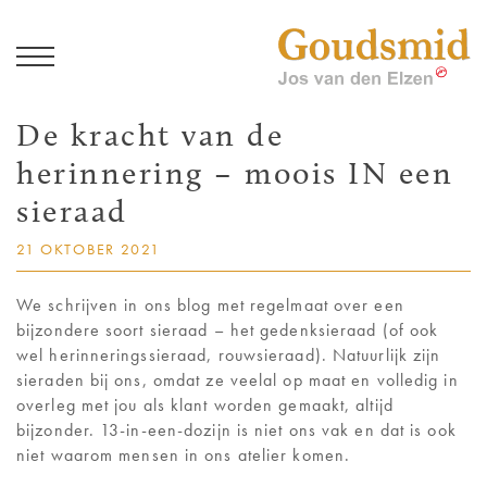
J
De kracht van de
COLLECTIE
herinnering – moois IN een
JOS VAN DEN ELZEN
sieraad
21 OKTOBER 2021
GEDENKSIERADEN
We schrijven in ons blog met regelmaat over een
TROUWRINGEN
bijzondere soort sieraad – het gedenksieraad (of ook
wel herinneringssieraad, rouwsieraad). Natuurlijk zijn
MAXIMA
sieraden bij ons, omdat ze veelal op maat en volledig in
overleg met jou als klant worden gemaakt, altijd
bijzonder. 13-in-een-dozijn is niet ons vak en dat is ook
NIEUWS / BLOG
niet waarom mensen in ons atelier komen.