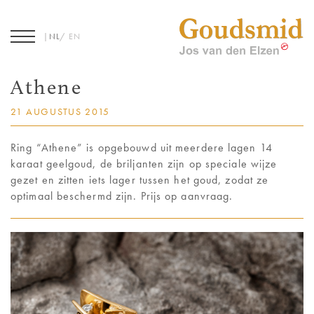
J
NL
EN
Athene
COLLECTIE
21 AUGUSTUS 2015
JOS VAN DEN ELZEN
Ring “Athene” is opgebouwd uit meerdere lagen 14
karaat geelgoud, de briljanten zijn op speciale wijze
GEDENKSIERADEN
gezet en zitten iets lager tussen het goud, zodat ze
optimaal beschermd zijn. Prijs op aanvraag.
TROUWRINGEN
MAXIMA
NIEUWS / BLOG